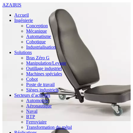
AZAIRIS
Accueil
Ingénierie
Conception
Mécanique
Automatisme
Cobotique
Industrialisation
Solutions
Bras Zéro G
Manipulation/Levage
Outillage industriel
Machines spéciales
Cobot
Poste de travail
Sièges industriels
Secteurs d’activités
Automotive
Aéronautique
Naval
BTP
Ferroviaire
Transformation du métal
Réalisations