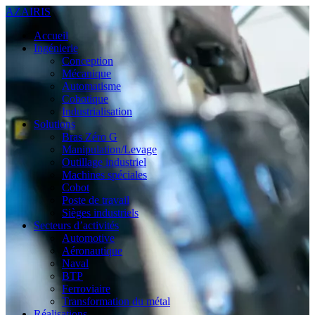
AZAIRIS
Accueil
Ingénierie
Conception
Mécanique
Automatisme
Cobotique
Industrialisation
Solutions
Bras Zéro G
Manipulation/Levage
Outillage industriel
Machines spéciales
Cobot
Poste de travail
Sièges industriels
Secteurs d’activités
Automotive
Aéronautique
Naval
BTP
Ferroviaire
Transformation du métal
Réalisations