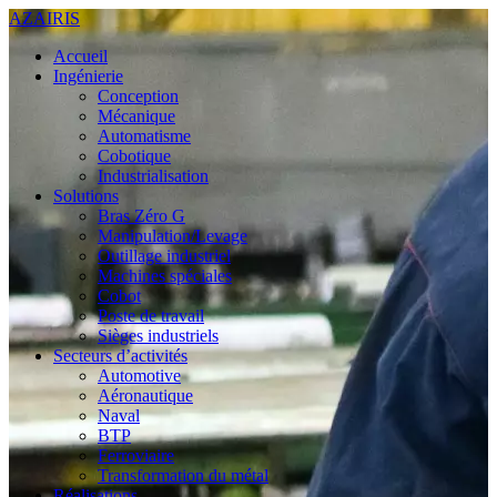
AZAIRIS
Accueil
Ingénierie
Conception
Mécanique
Automatisme
Cobotique
Industrialisation
Solutions
Bras Zéro G
Manipulation/Levage
Outillage industriel
Machines spéciales
Cobot
Poste de travail
Sièges industriels
Secteurs d’activités
Automotive
Aéronautique
Naval
BTP
Ferroviaire
Transformation du métal
Réalisations