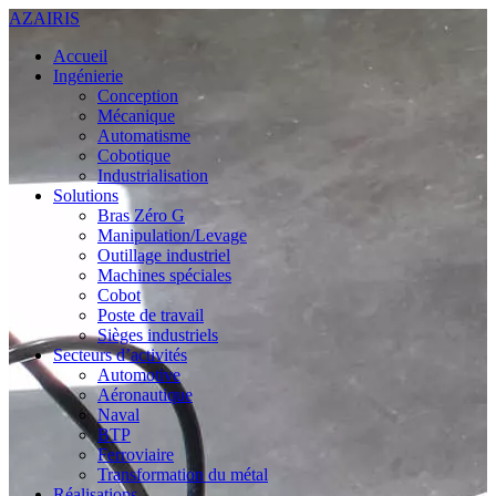
AZAIRIS
Accueil
Ingénierie
Conception
Mécanique
Automatisme
Cobotique
Industrialisation
Solutions
Bras Zéro G
Manipulation/Levage
Outillage industriel
Machines spéciales
Cobot
Poste de travail
Sièges industriels
Secteurs d’activités
Automotive
Aéronautique
Naval
BTP
Ferroviaire
Transformation du métal
Réalisations