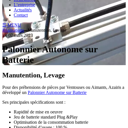
L’entreprise
Actualités
Contact
☰ MENU
Réalisations
- Manutention, Levage
Le 07 mars 2023
Palonnier Autonome sur
Batterie
Manutention, Levage
Pour des préhensions de pièces par Ventouses ou Aimants, Azairis a
développé un
Palonnier Autonome sur Batterie
Ses principales spécifications sont :
Rapidité de mise en oeuvre
Jeu de batterie standard Plug &Play
Optimisation de la consommation batterie
Disponibilité d’usage : 100 %